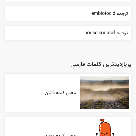
ترجمه embiotocid
ترجمه house counsel
پربازدیدترین کلمات فارسی
معنی کلمه فاثرن
معنی کلمه دودول