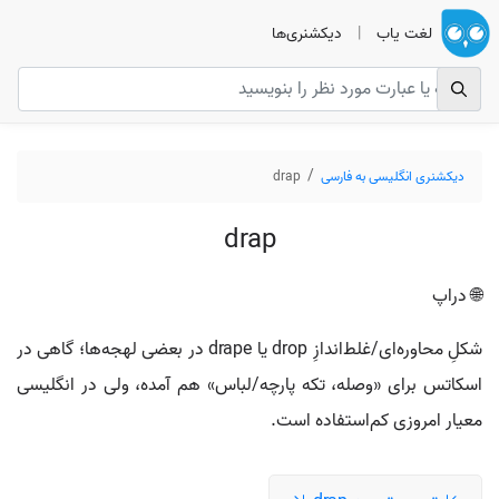
لغت یاب
|
دیکشنری‌ها
دیکشنری انگلیسی به فارسی
drap
drap
🌐 دراپ
شکلِ محاوره‌ای/غلط‌اندازِ drop یا drape در بعضی لهجه‌ها؛ گاهی در
اسکاتس برای «وصله، تکه پارچه/لباس» هم آمده، ولی در انگلیسی
معیار امروزی کم‌استفاده است.