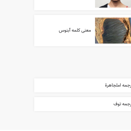
معنی کلمه آبنوس
جمه املجاهرة
رجمه توف