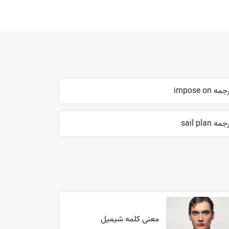
مه impose on
مه sail plan
معنی کلمه شیمیل