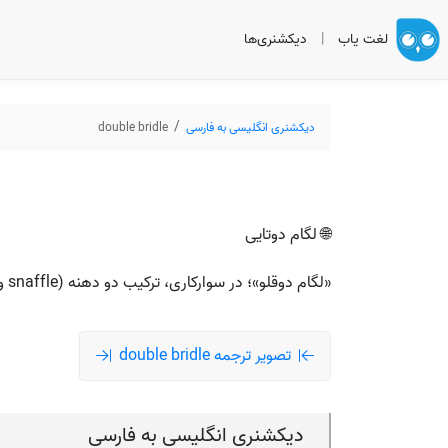
لغت یاب
|
دیکشنری‌ها
دیکشنری انگلیسی به فارسی
double bridle
🌐 لگام دوتایی
«لگام دو‌قلو»؛ در سوارکاری، ترکیب دو دهنه (snaffle و curb) با دو جفت دستک و دو جفت رِسَن برای کنترل دقیق‌تر.
تصویر ترجمه double bridle
دیکشنری انگلیسی به فارسی