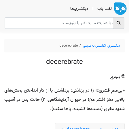
لغت یاب
|
دیکشنری‌ها
دیکشنری انگلیسی به فارسی
decerebrate
decerebrate
🌐 دِسِربِر
«بی‌مغزِ قشری»؛ ۱) در پزشکی: برداشتن یا از کار انداختن بخش‌های
بالایی مغز (قشر مخ) در حیوان آزمایشگاهی. ۲) حالت بدن در آسیب
شدید مغزی (دست‌ها کشیده، پاها سفت).