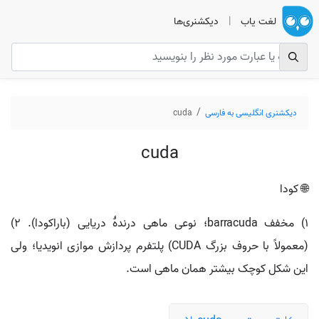
لغت یاب
|
دیکشنری‌ها
دیکشنری انگلیسی به فارسی
cuda
cuda
🌐 کودا
۱) مخفف barracuda؛ نوعی ماهی درندهٔ دریایی (باراکودا). ۲)
(معمولاً با حروف بزرگ CUDA) پلتفرم پردازش موازی انویدیا؛ ولی
این شکل کوچک بیشتر همان ماهی است.