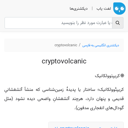
لغت یاب
|
دیکشنری‌ها
دیکشنری انگلیسی به فارسی
cryptovolcanic
cryptovolcanic
🌐 کریپتوولکانیک
کریپتُوولکانیک؛ ساختار یا پدیدهٔ زمین‌شناسی که منشأ آتشفشانیِ
قدیمی و پنهان دارد، هرچند آتشفشانِ واضحی دیده نشود (مثل
گودال‌های انفجاری مدفون).