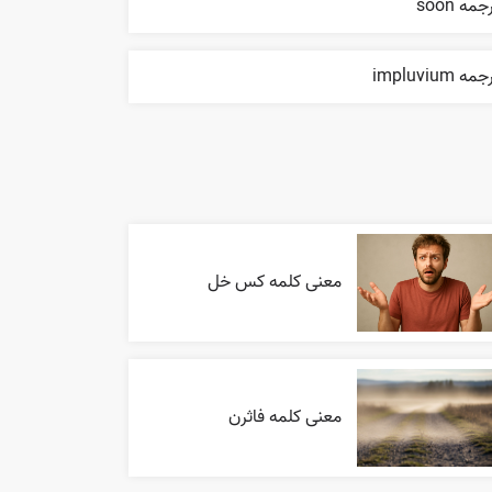
جمه soon
مه impluvium
معنی کلمه کس خل
معنی کلمه فاثرن