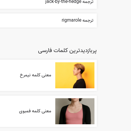
ترجمه jack-by-the-hedge
ترجمه rigmarole
پربازدیدترین کلمات فارسی
معنی کلمه نیمرخ
معنی کلمه فمبوی