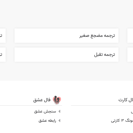
ترجمه مضجع صغير
تر
ترجمه تقبل
ت
ال کارت
فال عشق
ل
سنجش عشق
 3 کارتی
رابطه عشق