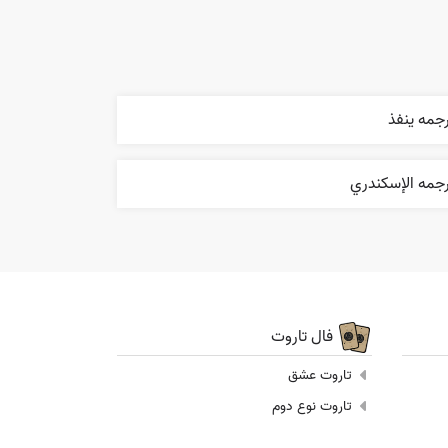
جمه ينفذ
رجمه الإسکندري
فال تاروت
تاروت عشق
تاروت نوع دوم