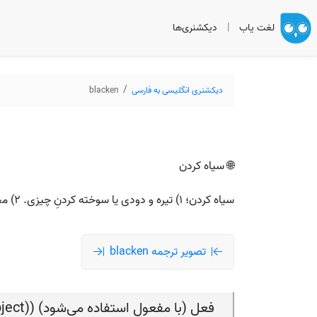
لغت یاب
|
دیکشنری‌ها
دیکشنری انگلیسی به فارسی
blacken
🌐 سیاه کردن
سیاه کردن؛ ۱) تیره و دودی یا سوخته کردنِ چیزی. ۲) مجازی: بدنام کردنِ کسی (blacken someone’s name).
تصویر ترجمه blacken
فعل (با مفعول استفاده می‌شود) (verb (used with object))