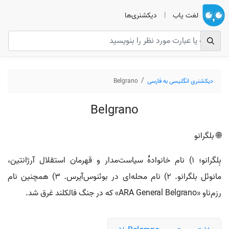
لغت یاب
|
دیکشنری‌ها
دیکشنری انگلیسی به فارسی
Belgrano
Belgrano
🌐 بلگرانو
بِلگرانو؛ ۱) نام خانوادهٔ سیاست‌مدار و قهرمان استقلال آرژانتین،
مانوئل بلگرانو. ۲) نام محله‌ای در بوئنوس‌آیرس. ۳) همچنین نام
رزم‌ناو «ARA General Belgrano» که در جنگ فالکلند غرق شد.