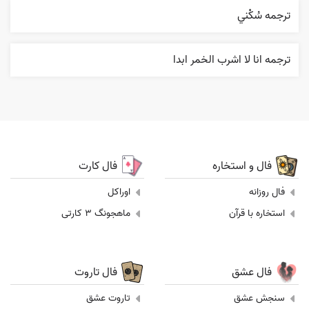
ترجمه سُکْني
ترجمه انا لا اشرب الخمر ابدا
فال و استخاره
فال کارت
فال روزانه
اوراکل
استخاره با قرآن
ماهجونگ 3 کارتی
فال عشق
فال تاروت
سنجش عشق
تاروت عشق