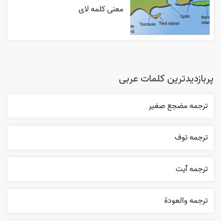
معنی کلمه لای
پربازدیدترین کلمات عربی
ترجمه مضجع صغير
ترجمه توف
ترجمه ٱیت
ترجمه والعودة