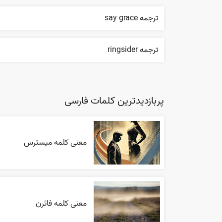
ترجمه say grace
ترجمه ringsider
پربازدیدترین کلمات فارسی
معنی کلمه میسترس
معنی کلمه فاثرن