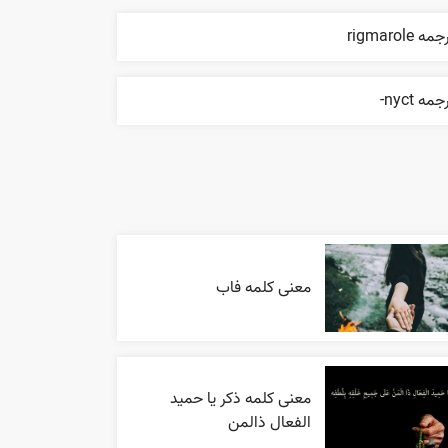
مه rigmarole
جمه nyct-
معنی کلمه فاب
معنی کلمه ذکر یا حمید
الفعال ذالمن