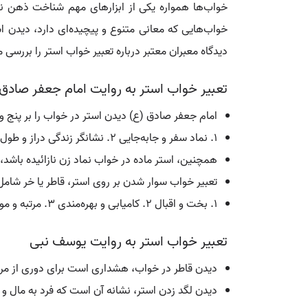
خواب‌ها همواره یکی از ابزارهای مهم شناخت ذهن ناخو
خواب‌هایی که معانی متنوع و پیچیده‌ای دارد، دیدن 
دیدگاه معبران معتبر درباره تعبیر خواب استر را بررسی م
تعبیر خواب استر به روایت امام جعفر صادق
امام جعفر صادق (ع) دیدن استر در خواب را بر پنج وجه
1. نماد سفر و جابه‌جایی 2. نشانگر زندگی دراز و طول عمر 3. نشانه ظفر و پیروزی بر دشمن 4. اشاره به جمال و آرایش 5. گاهی نشانه مرد احمق
همچنین، استر ماده در خواب نماد زن نازائیده باشد،
تعبیر خواب سوار شدن بر روی استر، قاطر یا خر شام
1. بخت و اقبال 2. کامیابی و بهره‌مندی 3. مرتبه و موقعیت اجتماعی 4. فرمانروایی و تسلط بر امور
تعبیر خواب استر به روایت یوسف نبی
دیدن قاطر در خواب، هشداری است برای دوری از مردم
دیدن لگد زدن استر، نشانه آن است که فرد به مال و