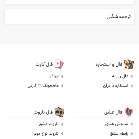
ترجمه سُکْني
فال و استخاره
فال کارت
فال روزانه
اوراکل
استخاره با قرآن
ماهجونگ 3 کارتی
فال عشق
فال تاروت
سنجش عشق
تاروت عشق
رابطه عشق
تاروت نوع دوم