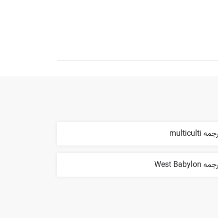
مه multiculti
ه West Babylon