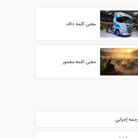
معنی کلمه داف
معنی کلمه مغمور
جمه إجرایي