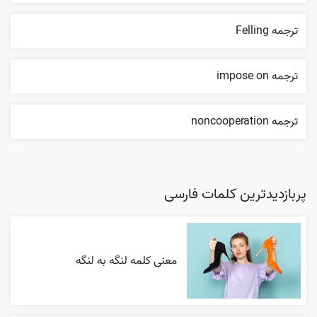
ترجمه Felling
ترجمه impose on
ترجمه noncooperation
پربازدیدترین کلمات فارسی
معنی کلمه لنگه به لنگه