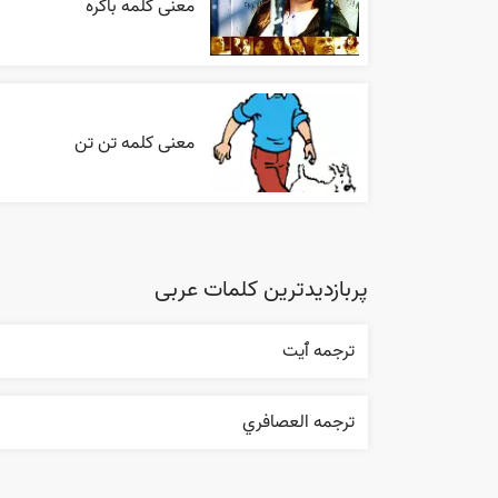
معنی کلمه باکره
معنی کلمه تن تن
پربازدیدترین کلمات عربی
ترجمه ٱیت
ترجمه العصافري