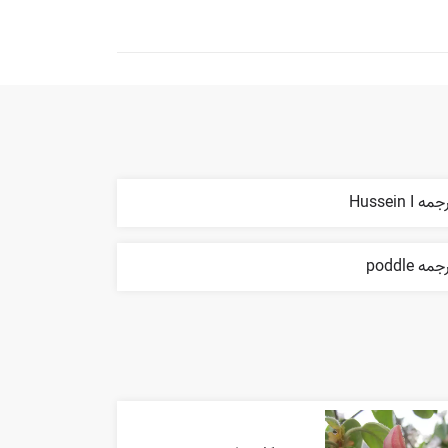
مه Hussein I
مه poddle