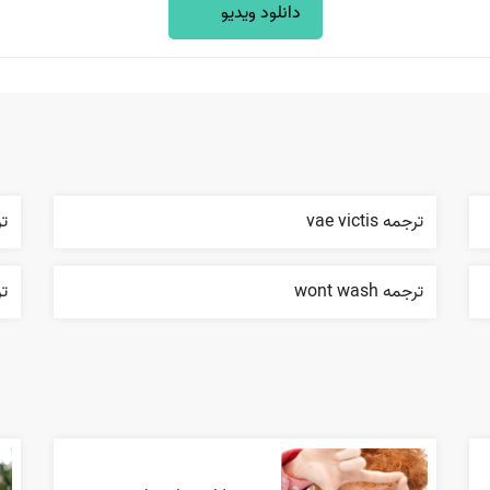
دانلود ویدیو
ترجمه vae victis
ترج
ترجمه wont wash
ترج