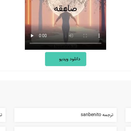
دانلود ویدیو
ترجمه sanbenito
ترج