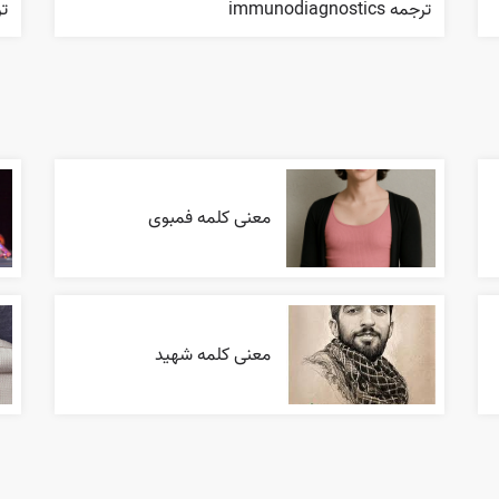
ترجمه immunodiagnostics
ترج
معنی کلمه فمبوی
معنی کلمه شهید