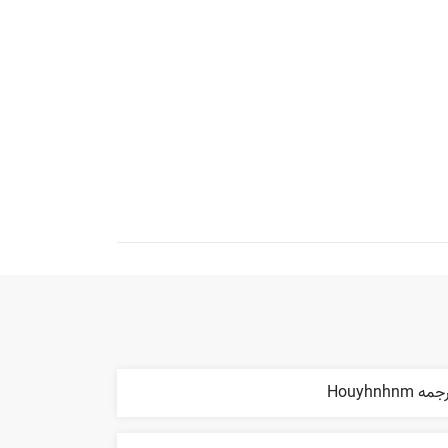
مه Houyhnhnm