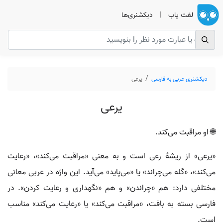
لغت یاب
|
دیکشنری‌ها
دیکشنری عربی به فارسی
يرعی
يرعی
🌐 او مراقبت می‌کند.
«يرعی» از ریشهٔ رعى است و به معنی «مراقبت می‌کند»، «رعایت
می‌کند»، «گله می‌چراند» یا «می‌پاید» می‌آید. این واژه در عربی معانی
مختلفی دارد: هم «چراندن» و هم «نگهداری و رعایت کردن». در
فارسی بسته به بافت، «مراقبت می‌کند» یا «رعایت می‌کند» مناسب
است.