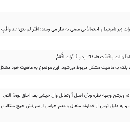
یر نامرتبط و احتمالاً بی معنی به نظر می رسند: افَیٚر لم یتق ّٿػ وافَٚپِ ٜ
، بلکه به ماهیت مشکل مربوط می‌شود. این موضوع به ماهیت خود مشکل
خود، و به دلیل ترس از خداوند متعال و عدم هراس از سرزنش هیچ منت