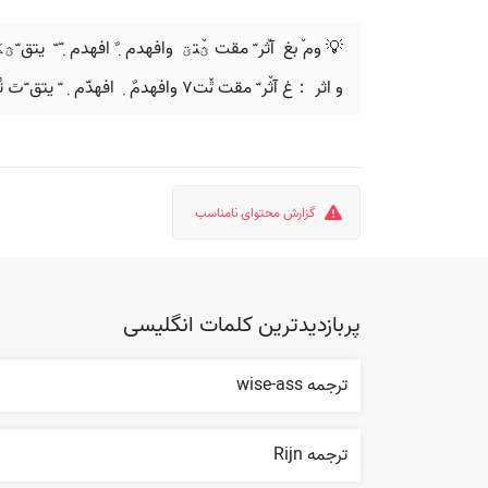
💡 ‬وم‪ ٚ‬بغ‬ ‫ آث‪ٚ‬ر ّ‬ ‫مقت ؿ‪ٚ‬تؾ‪ ‬‬ ‫وافهدم‪ٌ ٜ‬‬ ‫افهدم‪ّ ٜ‬‬ ‫ّ‬ ‫ يتق ّؿػ افُالم ادًَقل‪
و اثر ：غ آثٚر ّ مقت ٿٚت٧ وافهدمٌ ٜ افهدّم ٜ ّ یتق ّٿ تُلام افُلام ادًَقل.
گزارش محتوای نامناسب
پربازدیدترین کلمات انگلیسی
ترجمه wise-ass
ترجمه Rijn