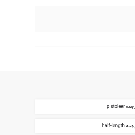
مه pistoleer
مه half-length