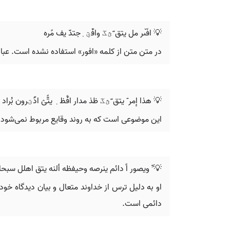
💡 افَى‪ٚ‬ر مل يتق ّؿػ‪ ‬وافَ‪ٚ‬ؾِ‪ ٜ‬جتدّ يف مًره‪
در متن متن از کلمه «افور» استفاده نشده است. عبارات ز
💡 ‬هذا إمر ٓ يتق ّؿػ ظذ مدار افً‪ٚ‬ظ‪ ٜ‬‬ ‫يتًّؽ ادً‪ٚ‬ؾرون بُراد احل‪ٚ‬ؾالت وافٌ‪ٚ‬ص‪ٚ‬ت‬ ‫فامذا ٓ‬ ‫ّ‬ ‫ـرد‬ ‫وافً ّٔ‪ٚ‬رات افًّقمّٔ‪
این موضوعی است که به روند وقایع مربوط نمی‌شود
💡 ‫ِّ‬ ‫ويصور اً‬ ‫دائم ينرصه وحيفظه ألنه يتق اهلل سبحانه‬ ‫ويرشح وجهة نظره وبأن اهلل اً‬ ‫وتعاىل وال خيشى يف احلق لومة الئم‪.
او به دلیل ترس از خداوند متعال و بیان دیدگاه 
دائمی است.