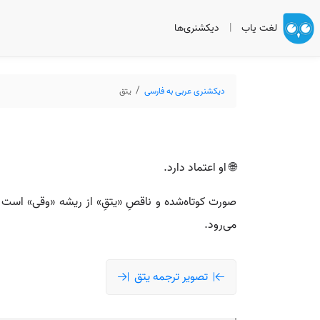
لغت یاب
|
دیکشنری‌ها
دیکشنری عربی به فارسی
يتق
🌐 او اعتماد دارد.
صورت کوتاه‌شده و ناقصِ «يتقِ» از ریشه «وقى» است و 
می‌رود.
تصویر ترجمه يتق