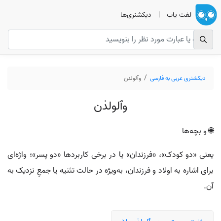
لغت یاب
|
دیکشنری‌ها
دیکشنری عربی به فارسی
وٱلولدٰن
وٱلولدٰن
🌐 و بچه‌ها
یعنی «دو کودک»، «فرزندان» یا در برخی کاربردها «دو پسر»؛ واژه‌ای
برای اشاره به اولاد و فرزندان، به‌ویژه در حالت تثنیه یا جمعِ نزدیک به
آن.