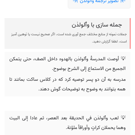
تصویر ترجمه وٱلولدٰن
جمله سازی با وٱلولدٰن
جملات نمونه از منابع مختلف جمع آوری شده است، اگر صحیح نیست یا توهین آمیز
است، لطفا گزارش دهید.
💡 أوصت المدرسةُ وٱلولدٰن بالهدوء داخل الصف، حتى يتمكن
الجميع من الاستماع إلى الشرح بوضوح.
مدرسه به آن دو پسر توصیه کرد که در کلاس ساکت بمانند تا
همه بتوانند به وضوح به توضیحات گوش دهند.
💡 لعب وٱلولدٰن في الحديقة بعد العصر، ثم عادا إلى البيت
وهما يحملان كراتٍ وأوراقاً ملوّنة.