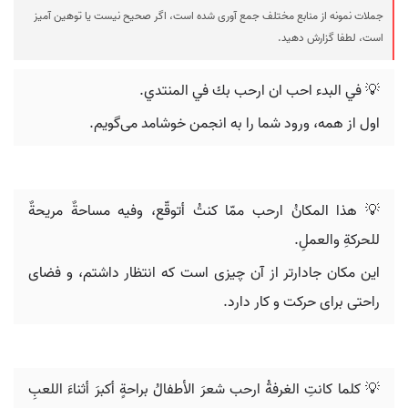
جملات نمونه از منابع مختلف جمع آوری شده است، اگر صحیح نیست یا توهین آمیز
است، لطفا گزارش دهید.
💡 في البدء احب ان ارحب بك في المنتدي.
اول از همه، ورود شما را به انجمن خوشامد می‌گویم.
💡 هذا المكانُ ارحب ممّا كنتُ أتوقّع، وفيه مساحةٌ مريحةٌ
للحركةِ والعملِ.
این مکان جادارتر از آن چیزی است که انتظار داشتم، و فضای
راحتی برای حرکت و کار دارد.
💡 كلما كانتِ الغرفةُ ارحب شعرَ الأطفالُ براحةٍ أكبرَ أثناءَ اللعبِ