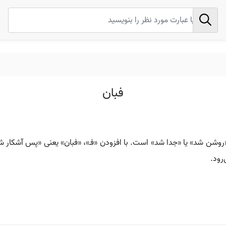
فبان
«روشن شد» یا «جدا شد» است. با افزودن «فـ»، «فبان» یعنی «پس آشکار شد
رود.