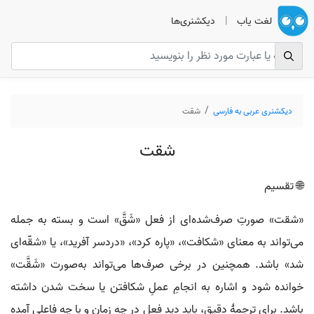
لغت یاب
|
دیکشنری‌ها
دیکشنری عربی به فارسی
شقت
شقت
🌐 تقسیم
«شقت» صورتِ صرف‌شده‌ای از فعل «شَقَّ» است و بسته به جمله
می‌تواند به معنای «شکافت»، «پاره کرد»، «دردسر آفرید»، یا «شقّه‌ای
شد» باشد. همچنین در برخی صرف‌ها می‌تواند به‌صورت «شَقَّت»
خوانده شود و اشاره به انجامِ عملِ شکافتن یا سخت شدن داشته
باشد. برای ترجمهٔ دقیق، باید دید فعل در چه زمان و با چه فاعلی آمده