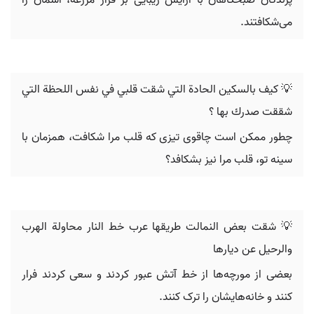
پرندگان صبحگاهان با آرایش زیبایی بر فراز مزرعه، آسمان را
می‌شکافتند.
💡 كيف‬ ‫بالسكين الحادة التي شقت قلبي في نفس اللحظة التي
شققت صدرك بها‬ ‫؟
چطور ممکن است چاقوی تیزی که قلب مرا شکافت، همزمان با
سینه تو، قلب مرا نیز بشکافد؟
💡 ‬شقت بعض النمالت طريقها عرب خط النار محاولة الهرب
والرحيل‬ ‫عن ديارها‪
بعضی از مورچه‌ها از خط آتش عبور کردند و سعی کردند فرار
کنند و خانه‌هایشان را ترک کنند.