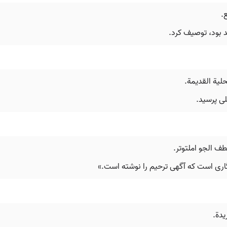

این روزنامه‌نگار 
💡 سأل الصحف
خبرنگاری
زن برای آرام کردن فضای متشنج گفت: «او
💡 