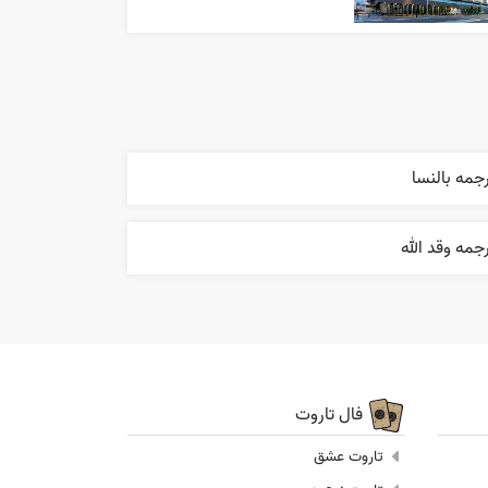
جمه بالنسا
جمه وقد الله
فال تاروت
تاروت عشق