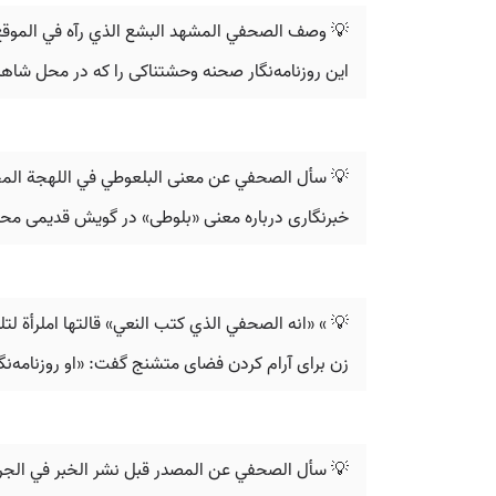
 وصف الصحفي المشهد البشع الذي رآه في الموقع.
صحنه وحشتناکی را که در محل شاهد بود، توصیف کرد.
ي عن معنى البلعوطي في اللهجة المحلية القديمة.
 درباره معنی «بلوطی» در گویش قدیمی محلی پرسید.
💡 »‬‫ «انه الصحفي الذي كتب النعي» قالتها املرأة لتلطف الجو املتوتر‪.
 روزنامه‌نگاری است که آگهی ترحیم را نوشته است.»
سأل الصحفي عن المصدر قبل نشر الخبر في الجريدة.