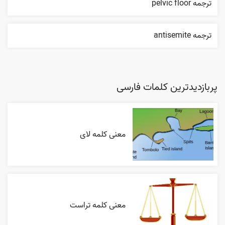
ترجمه pelvic floor
ترجمه antisemite
پربازدیدترین کلمات فارسی
معنی کلمه لای
معنی کلمه تراست