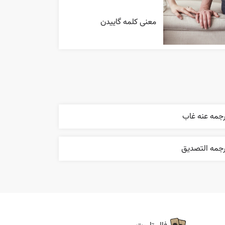
معنی کلمه گاییدن
رجمه عنه غاب
رجمه التصديق