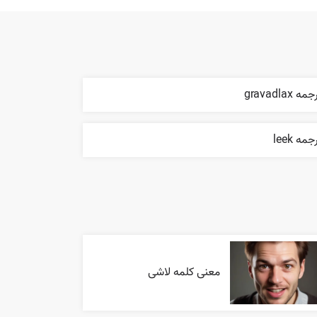
مه gravadlax
جمه leek
معنی کلمه لاشی