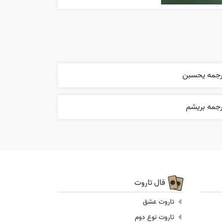
رجمه يحسبن
رجمه بریشم
فال تاروت
تاروت عشق
تاروت نوع دوم