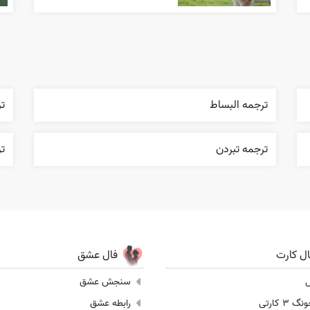
ترجمه البساط
ت
ترجمه تبردن
ت
ال کارت
فال عشق
ل
سنجش عشق
 3 کارتی
رابطه عشق