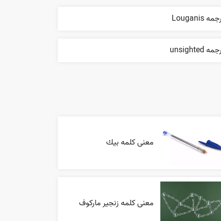
مه Louganis
مه unsighted
معنی کلمه بيك
معنی کلمه زنجیر مارکوف