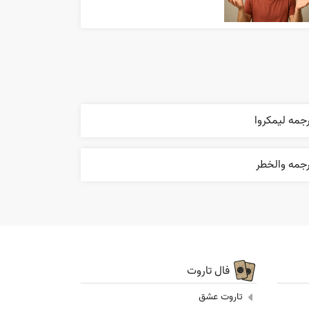
جمه ليمکروا
رجمه والخطر
فال تاروت
تاروت عشق