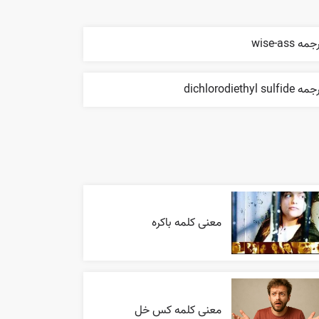
مه wise-ass
 dichlorodiethyl sulfide
معنی کلمه باکره
معنی کلمه کس خل