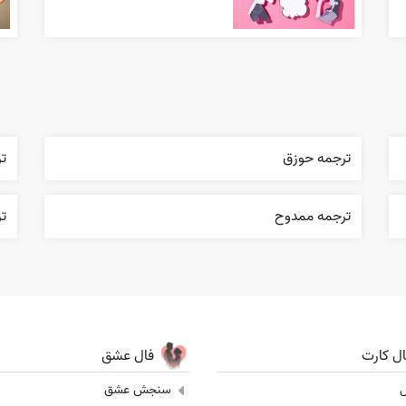
ترجمه حوزق
تر
ترجمه ممدوح
ت
ال کارت
فال عشق
ل
سنجش عشق