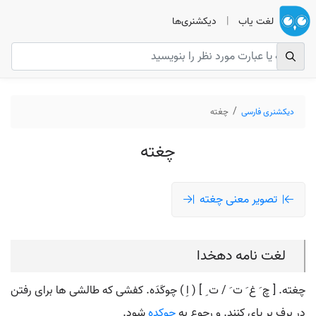
لغت یاب
|
دیکشنری‌ها
دیکشنری فارسی
چغته
چغته
تصویر معنی چغته
لغت نامه دهخدا
چغته. [ چ َ غ َ ت َ / ت ِ ] ( اِ ) چوکَدَه. کفشی که طالشی ها برای رفتن
در برف بر پای کنند. و رجوع به
چوکده
شود.