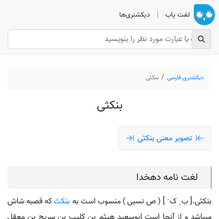
لغت یاب
|
دیکشنری‌ها
دیکشنری فارسی
بنکثی
بنکثی
تصویر معنی بنکثی
لغت نامه دهخدا
بنکثی.[ ب ِ ک َ ] ( ص نسبی ) منسوب است به
بنکث
که قصبه شاش
میباشد و از آنجا است ابوسعید هیثم بن کلیب بن سریج بن معقل