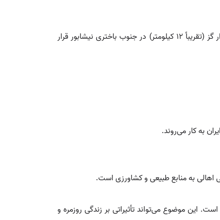
پیرکماج در بخش مرکزی شهرستان نیشابور قرار دارد و در دهستان مازول واقع شده است. این روستا در فاصله‌ای حدود 12 هزار گز (تقریباً 12 کیلومتر) در جنوب باختری نیشابور قرار
ن به کار می‌روند.
 اهالی به منابع طبیعی و کشاورزی است.
ت. این موضوع می‌تواند تأثیراتی بر زندگی روزمره و