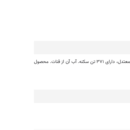
پیرکماج. [ ک ُ ] ( اِخ ) دهی از دهستان ریوند بخش حومه شهرستان نیشابور. واقع در 12هزارگزی جنوب باختری نیشابور. جلگه، معتدل، دارای 371 تن سکنه. آب آن از قنات. محصول