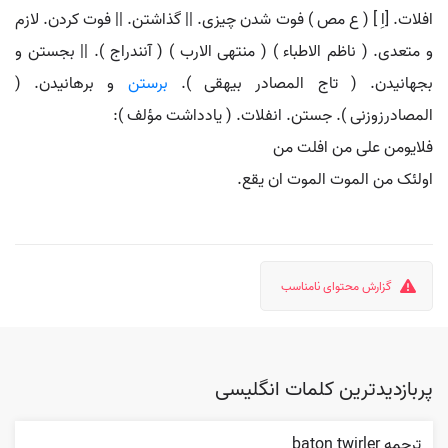
افلات. [اِ ] ( ع مص ) فوت شدن چیزی. || گذاشتن. || فوت کردن. لازم
و متعدی. ( ناظم الاطباء ) ( منتهی الارب ) ( آنندراج ). || بجستن و
بجهانیدن. ( تاج المصادر بیهقی ).
برستن
و برهانیدن. (
المصادرزوزنی ). جستن. انفلات. ( یادداشت مؤلف ):
فلایومن علی من افلت من
اولئک من الموت الموت ان یقع.
گزارش محتوای نامناسب
پربازدیدترین کلمات انگلیسی
ترجمه baton twirler