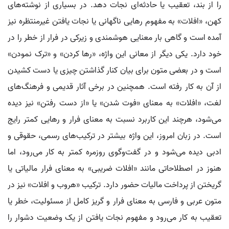
را از بند، تعقیب یا حادثه‌ای نجات دهد. در بسیاری از نوشته‌های
کهن، «افلات» به مفهوم رهایی ناگهانی یا نجات یافتن غیرمنتظره نیز
آمده است و گاهی بار معنایی هوشمندی و زیرکی در فرار از خطر را در
خود دارد. یکی دیگر از معانی این واژه، «رها کردن» و «ترک نمودن»
است و در بعضی متون برای بیان کنار گذاشتن چیزی یا دست کشیدن
از آن به کار رفته است. همچنین در برخی آثار قدیمی و فرهنگ‌های
لغت، «افلات» به معنای «فوت شدن» یا «از دست رفتن» نیز دیده
می‌شود، هرچند این کاربرد نسبت به معنای فرار و رهایی کمتر رایج
است. در زبان امروز، این واژه بیشتر در ترکیب‌های رسمی، حقوقی و
ادبی دیده می‌شود و در گفت‌وگوی روزمره کمتر به کار می‌رود، اما
هنوز در اصطلاحاتی مانند «افلات ضریبی» به معنای فرار مالیاتی یا
گریختن از پرداخت مالیات حضور دارد. ترکیب «هروب و افلات» نیز در
متون عربی و فارسی به معنای فرار و گریز کامل از مسئولیت، خطر یا
تعقیب به کار می‌رود و مفهوم نجات یافتن از یک وضعیت دشوار را