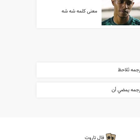
معنی کلمه شه شه
جمه تَلاحظ
رجمه يمضي أن
فال تاروت