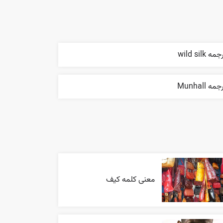
مه wild silk
مه Munhall
معنی کلمه کیف