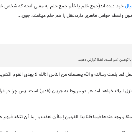
یال
خود دیده اند(جمع حُلم یا حُلُم جمع حلم به معنی آنچه که شخص خو
دون واسطه حواس ظاهری دارد،عقل را هم حلم مینامند، چون...
ا توهین آمیز است، لطفا گزارش دهید.
عل فما بلغت رسالته و الله يعصمك من الناس انالله لا يهدى القوم الكفرين (
جد عندها قوما قلنا يذا القرنين إ ماأ ن تعذب و إ ما أ ن تتخذ فيهم حسنا