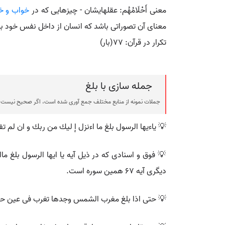
معنی أَحْلَامُهُم: عقلهایشان - چیزهایی که در
خواب و خ
معنای آن تصوراتی باشد که انسان از داخل نفس خود ب
تکرار در قرآن: ۷۷(بار)
جمله سازی با بلغ
جملات نمونه از منابع مختلف جمع آوری شده است، اگر صحیح نیست ی
💡 ياءيها الرسول بلغ ما اءنزل إ ليك من ربك و ان لم تف
ديگرى آيه 67 همين سوره است.
💡 حتى اذا بلغ مغرب الشمس وجدها تغرب فى عين حمئة و و