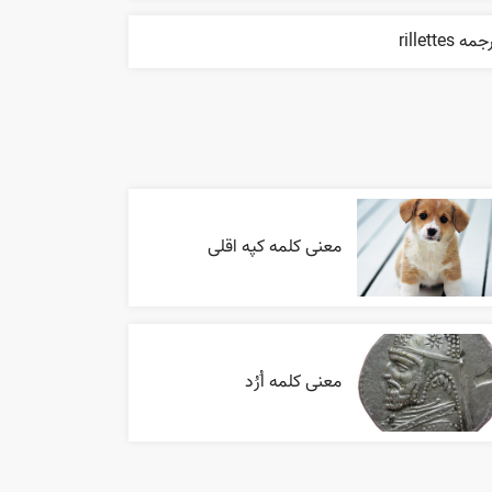
مه rillettes
معنی کلمه کپه اقلی
معنی کلمه اُرُد