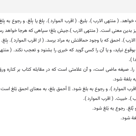
هد. ( منتهی الارب ). بلیغ. ( اقرب الموارد ). بِلغ یا بِلَغ. و رجوع به بِل
نیز بدین معنی است. ( منتهی الارب ).جیش بلغ؛ سپاهی که هرجا خواهد رسد. (
رب ). احمق که با وجود حماقتش به مراد برسد. ( از اقرب الموارد ). بِلغ. بَلغ
قوع نیاید، و یا آن را کسی گوید که خبری را بشنود و تعجب نکند. ( منتهی ا
 ).
له را. صیغه ماضی است، و آن علامتی است که در مقابله کتاب بر کناره و
 به بلغة شود.
اقرب الموارد ). و رجوع به بلغ شود. || أحمق بلغ، به معنای احمق بَلغ است. 
ب ). خبیث. ( اقرب الموارد ).
 بُلغ. رجوع به بَلغ شود.
لغة شود.