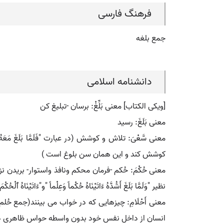
فرهنگ فارسی
جمع بلغه
دانشنامه اسلامی
[ویکی الکتاب] معنی بَلِّغْ: برسان -تبلیغ کن
معنی بَلَغَ: رسید
معنی سَّعْیَ: تلاش و کوشش (در عبارت "فَلَمَّا بَلَغَ
کوشش کند و این همان سن بلوغ است )
معنی حُکْمَ: حُکم -فرمان محکم ونافذ واستوار- بریدن
نظیر "وَلَمَّا بَلَغَ أَشُدَّهُ ءَاتَیْنَاهُ حُکْماً وَعِلْماً "و"ءَاتَیْنَاهُ ﭐلْحُک
معنی أَحْلَامِ: چیزهایی که در خواب می بینند(جمع ح
انسان از داخل نفس خود بدون واسطه حواس ظاهری دارد