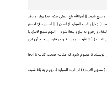
غ و بلیغ شود. || أمراﷲ بلغ؛ یعنی حکم خدا روان و نافذ
 از ذیل اقرب الموارد از لسان ). || أحمق بلغ؛ احمق
ة. و رجوع به بِلَغ و بلغة شود. || اللهم سمع لابلغ، یا
لارب ) ( از اقرب الموارد ). و در فارسی بجای آن این
رق نویسند تا معلوم شود که مقابله صحت کتاب تا آنجا
( منتهی الارب ) ( از اقرب الموارد ). رجوع به بَلغ شود.