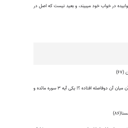
ابیده در خواب خود میبیند، و بعید نیست که اصل در
67)
💡 فوق و اسنادى كه در ذيل آيه يا ايها الرسول بلغ ماانزل اليك خواهد آمد هر دو مربوط به جريان (غدير) است، پس چرا در قرآن ميان آن دوفاصله افتاده ؟! يكى آيه 3 سوره مائده و
(86)