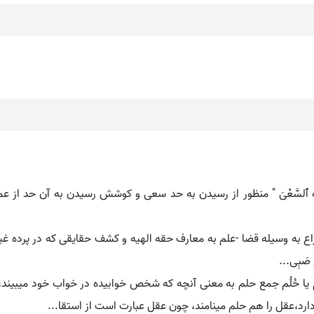
 مَعَهُ ﭐلسَّعْیَ " منظور از رسیدن به حد سعی و کوشش رسیدن به آن حد از 
 نزاع به وسیله قضا -علم به معارف حقه الهیه و کشف حقایقی که در پرده غ
ْمَ صَبِی...
ُلم یا حُلُم جمع حلم به معنی آنچه که شخص خوابیده در خواب خود میبیند
،عقل را هم حلم مینامند، چون عقل عبارت است از استقا...