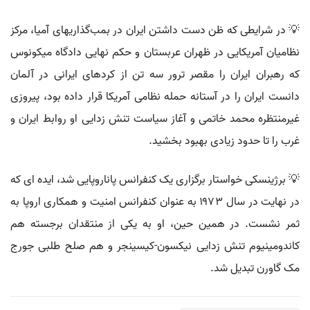
💡 در شرایطی که ظن دست داشتن ایران در بمب‌گذاریهای آمیا، مرکز
نظامیان آمریکایی در ظهران عربستان و حکم نهایی دادگاه میکونوس
که رهبران ایران را مقصر ترور سه تن از کردهای ایرانی در آلمان
دانست ایران را در آستانه حمله نظامی آمریکا قرار داده بود، پیروزی
غیرمنتظره محمد خاتمی و آغاز سیاست تنش زدایی او روابط ایران و
غرب را تا حدود زیادی بهبود بخشید.
💡 برژینسکی خواستار برگزاری یک کنفرانس پاناروپایی شد، ایده ای که
در نهایت در سال ۱۹۷۳ به عنوان کنفرانس امنیت و همکاری اروپا به
ثمر نشست. در همین حین، او به یکی از منتقدان برجسته هم
کاندومینیوم تنش زدایی نیکسون-کیسینجر و هم صلح طلبی جورج
مک گاورن تبدیل شد.