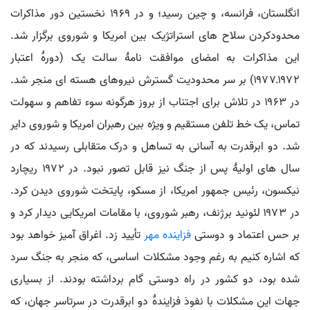
انگلستان، فرانسه، و چین رسید؛ و در ۱۹۶۹ نخستین دور مذاکرات
محدودکردن سلاح های استراتژیک بین امریکا و شوروی برگزار شد.
این مذاکرات به امضای موافقت نامۀ سالت یک (دورۀ اعتبار
۱۹۷۲ـ۱۹۷۷) بر سر محدودیت گسترش نیروهای هسته ای منجر شد.
در ۱۹۶۳ در تلاش برای اجتناب از بروز هرگونه سوء تفاهم و سهولت
تماس، یک خط تلفن مستقیم و ویژه بین رهبران امریکا و شوروی دایر
شد. دو ابرقدرت به آسانی به تساهل و درک متقابلی رسیدند که در
سال های اولیۀ پس از جنگ نیز قابل تصور نبود. در ۱۹۷۲ ریچارد
نیکسون، رئیس جمهور امریکا، از مسکو، پایتخت شوروی دیدن کرد.
در ۱۹۷۳ لئونید برژنف، رهبر شوروی، با مقامات امریکایی دیدار کرد و
بر حس اعتماد و دوستی
فزاینده مهر
تأیید زد. اغراق آمیز خواهد بود
که اشاره کنیم به رغم وجود مشکلات اساسی، که منجر به جنگ سرد
شده بود، دو کشور در راه دوستی گام برداشته بودند. از بسیاری
جهات این مشکلات با نفوذ فزایندۀ دو ابرقدرت در سرتاسر جهان، که