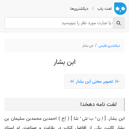
لغت یاب
|
دیکشنری‌ها
دیکشنری فارسی
ابن بشار
ابن بشار
تصویر معنی ابن بشار
لغت نامه دهخدا
ابن بشار. [ اِ ن ُ ب َش ْ شا ] ( اِخ ) احمدبن محمدبن سلیمان بن
بشار کاتب. یکی از افاضل کتاب در بلاغت و صناعت. او استاد