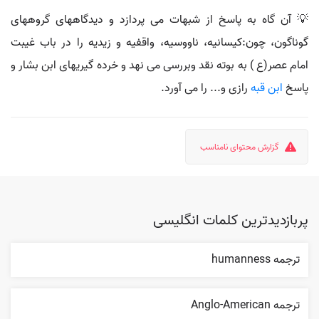
💡 آن گاه به پاسخ از شبهات مى پردازد و ديدگاههاى گروههاى
گوناگون، چون:كيسانيه، ناووسيه، واقفيه و زيديه را در باب غيبت
امام عصر(ع ) به بوته نقد وبررسى مى نهد و خرده گيريهاى ابن بشار و
پاسخ
ابن قبه
رازى و... را مى آورد.
گزارش محتوای نامناسب
پربازدیدترین کلمات انگلیسی
ترجمه humanness
ترجمه Anglo-American