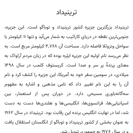
ترینیداد
ترینیداد بزرگترین جزیره کشور ترینیداد و توباگو است. این جزیره،
جنوبی‌ترین نقطه در دریای کارائیب به شمار می‌آید و تنها ۱۱ کیلومتر با
سواحل ونزوئلا فاصله دارد. مساحت آن ۴٬۷۶۸ کیلومتر مربع است. به
نظر می‌رسد نام اولیه این جزیره ایئِره بوده که در زبان مردم آراواک به
معنای پرندهٔ پر سر و صدا است. کریستوف کلمب در سال ۱۴۹۸
میلادی، در سومین سفر خود به آمریکا، این جزیره را کشف کرد و نام
آن را به این نام تغییر داد که نامی مذهبی و اشاره به مفهوم
سه‌گانه‌باوری مسیحی دارد. در دوران پس از استعمار، بین
اسپانیایی‌ها، فرانسوی‌ها، انگلیسی‌ها و هلندی‌ها دست به دست
شد، اما در نهایت انگلیس برنده این رقابت بود. ترینیداد در سال ۱۹۶۲
به عنوان بخشی از کشور ترینیداد و توباگو از انگلستان استقلال یافت
و در سال ۱۹۷۶ به جمهوری تبدیل شد.