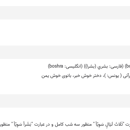
قرآنی ( یونس: )، دختر خوش خبر، بانوی خوش یمن
 "ثَلَاثَ لَیَالٍ سَوِیّاً " منظور سه شب کامل و در عبارت "بَشَراً سَوِیّاً " 