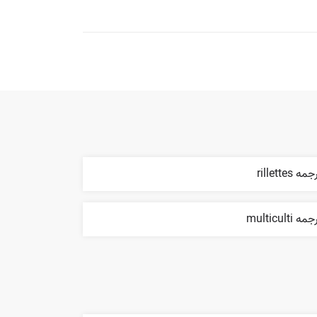
مه rillettes
مه multiculti