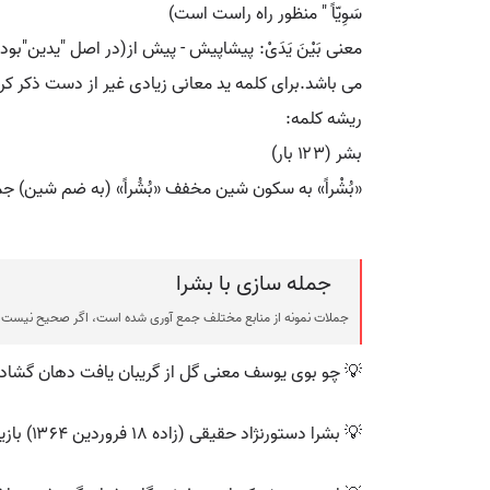
سَوِیّاً " منظور راه راست است)
معنی بَیْنَ یَدَیْ: پیشاپیش - پیش از(در اصل "یدین"ب
می باشد.برای کلمه ید معانی زیادی غیر از دست ذکر کرد
ریشه کلمه:
بشر (۱۲۳ بار)
«بُشْراً» به سکون شین مخفف «بُشُراً» (به ضم شین) 
جمله سازی با بشرا
جملات نمونه از منابع مختلف جمع آوری شده است، اگر صحیح نیست ی
💡 چو بوی یوسف معنی گل از گریبان یافت دهان گشاد ب
💡 بشرا دستورنژاد حقیقی (زاده ۱۸ فروردین ۱۳۶۴) بازیگر، مدل، نویسنده و قصه‌گوی ایرانی، زاده شهر شیراز است.