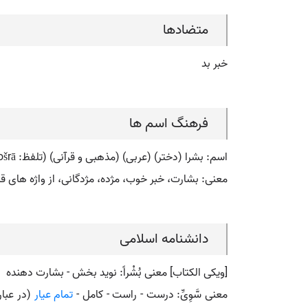
متضادها
خبر بد
فرهنگ اسم ها
اسم: بشرا (دختر) (عربی) (مذهبی و قرآنی) (تلفظ: bošrā) (فارسی: بشري (بشرا)) (انگلیسی: boshra)
معنی: بشارت، خبر خوب، مژده، مژدگانی، از واژه های 
دانشنامه اسلامی
[ویکی الکتاب] معنی بُشْراً: نوید بخش - بشارت دهنده
معنی سَّوِیِّ: درست - راست - کامل -
تمام عیار
(در عبارت