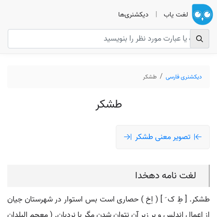
لغت یاب
|
دیکشنری‌ها
دیکشنری فارسی
طشکر
طشکر
تصویر معنی طشکر
لغت نامه دهخدا
طشکر. [ طِ ک َ ] ( اِخ ) حصاری است بس استوار در شهرستان جیان
از اعمال اندلس و بر زبر آن نتوان شدن مگر با نردبان. ( معجم البلدان