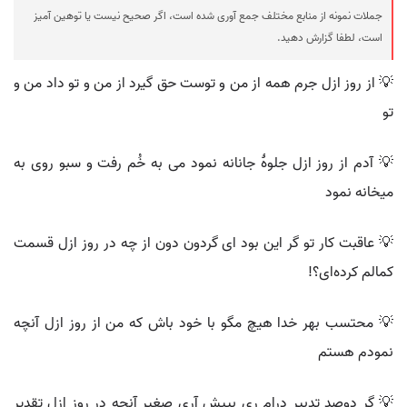
جملات نمونه از منابع مختلف جمع آوری شده است، اگر صحیح نیست یا توهین آمیز
است، لطفا گزارش دهید.
💡 از روز ازل جرم همه از من و توست حق گیرد از من و تو داد من و
تو
💡 آدم از روز ازل جلوهٔ جانانه نمود می به خُم رفت و سبو روی به
میخانه نمود
💡 عاقبت کار تو گر این بود ای گردون دون از چه در روز ازل قسمت
کمالم کرده‌ای؟!
💡 محتسب بهر خدا هیچ مگو با خود باش که من از روز ازل آنچه
نمودم هستم
💡 گر دوصد تدبیر در‌ام ری بپیش آری صغیر آنچه در روز ازل تقدیر