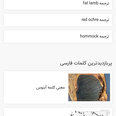
ترجمه fat lamb
ترجمه red ochre
ترجمه hommock
پربازدیدترین کلمات فارسی
معنی کلمه آبنوس