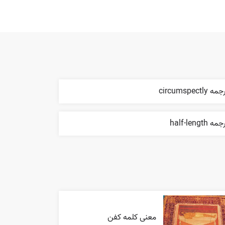
ه circumspectly
مه half-length
معنی کلمه کفن