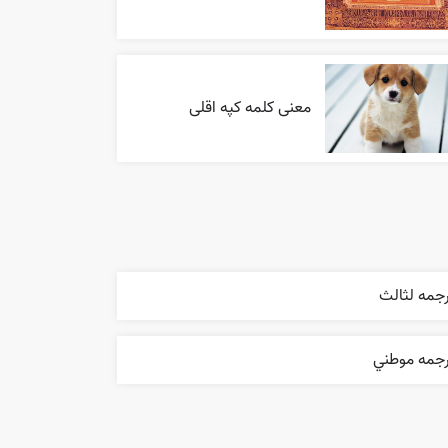
معنی کلمه کپه اقلی
جمه لثالث
رجمه موطني