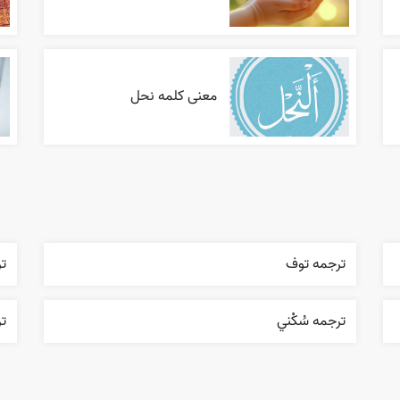
معنی کلمه نحل
ترجمه توف
تر
ترجمه سُکْني
ت