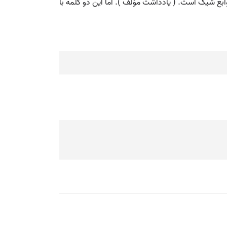
بع شیک است. ( یادداشت مؤلف ). اما این دو کلمه با