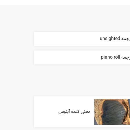
مه unsighted
مه piano roll
معنی کلمه آبنوس