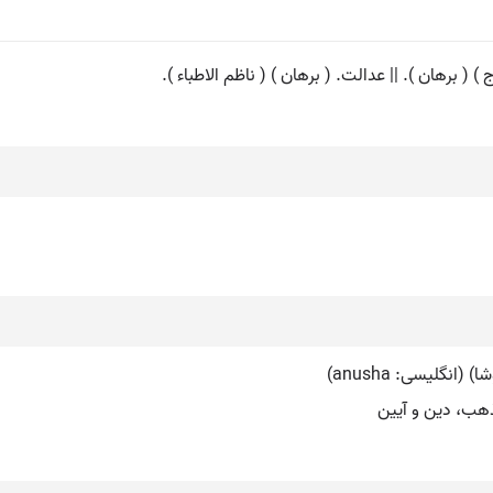
) ( برهان ). || عدالت. ( برهان ) ( ناظم الاطباء ).
ب، دین و آیین