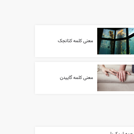
معنی کلمه کتانجک
معنی کلمه گاییدن
جمه ليمکروا