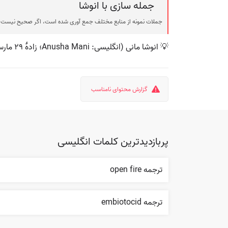
جمله سازی با انوشا
جملات نمونه از منابع مختلف جمع آوری شده است، اگر صحیح نیست ی
💡 انوشا مانی (انگلیسی: Anusha Mani؛ زادهٔ ۲۹ مارس ۱۹۸۵) خواننده اهل هند است. وی از سال ۲۰۰۷ میلادی تاکنون در سینمای بالیوود مشغول فعالیت بوده‌است.
گزارش محتوای نامناسب
پربازدیدترین کلمات انگلیسی
ترجمه open fire
ترجمه embiotocid