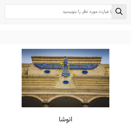
انوشا