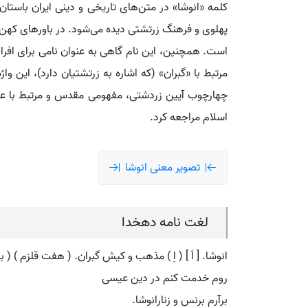
کلمه «انوشا» در متن‌های تاریخی و دینی ایران باستان،
پهلوی و فرهنگ زرتشتی دیده می‌شود. در باورهای کهن،
است. همچنین، این نام گاهی به عنوان نامی برای افراد
مرتبط با «گبران» (که اشاره به زرتشتیان دارد)، این و
چهارچوب آیین زردشتی، مفهومی مقدس و مرتبط با عالم 
اسلام مراجعه کرد.
تصویر معنی انوشا
لغت نامه دهخدا
انوشا. [ اَ ] ( اِ ) مذهب و کیش گبران. ( هفت قلزم ) ( ب
روم خدمت کنم در دین عیسی
برآرم برنس و زنارانوشا.