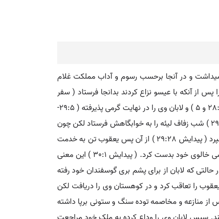
کونت میداشت و در آنجا برحسب رسوم و آداب مملکت غلام
یش 24:29-59 و 25:20 ) و رفقه هم یعقوب را پس از آنکه با عیسو نزاع کردند بدانجا فرستاد ( سفر
پیدایش 27: و 23 ) و اسحاق پسر خود را وصیت فرمود که زوجه ای از برای خود از دختران لابان به حباله نکاح درآورد ( پیدایش 28:2 و 5 ) و لابان وی را در نهایت گرمی پذیرفته ( 29:5-
14 ) یعقوب مدت هفت سال خدمت لابان را اختیار کرد که وی راحیل را به زوجیت بدو دهد لکن لابان وی را فریفته ( پیدایش 29:23 ) شب زفاف لیئه را به خوابگاهش فرستاد لکن چون
یعقوب شیفته راحیل بود وی را چنان خوش آمد که هفت سال دیگر لابان را خدمت کرد و چون چنین کرد لابان راحیل را نیز بدو سپرد ( پیدایش 29:28 ) از آن پس یعقوب تن به خدمت
لابان در داده شش سال دیگر وی را خدمت همی کرد و به انواع مکاید و اقسام فریب و حیل هر چه میتوانست از مواشی و حواشی خالوی خود بدست کرد. ( پیدایش 30:1 ) این معنی
ر حالتی که لابان از برای پشم بری گوسفندان خود رفته
قوب را تعاقب کرد و در کوهستان وی را دریافت لکن
پس از منازعه و مخاصمه توده سنگ و ستونی برپا داشته
کند. سپس لابان وی را وداع کرده به ملک خود مراجعت