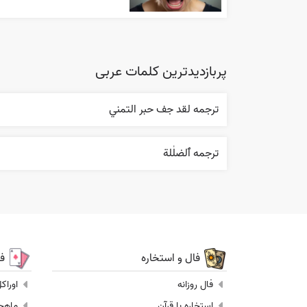
پربازدیدترین کلمات عربی
ترجمه لقد جف حبر التمني
ترجمه ٱلضلٰلة
فال و استخاره
ف
فال روزانه
اوراک
استخاره با قرآن
ماهجونگ