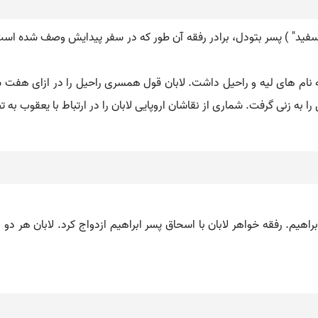
ن ( عبری: לָבָן، نوین: Lavan، طبریه ای: Lāḇān، "سفید" ) پسر بتودل، برادر رفقه آن طور که در سف
نام های لیه و راحیل داشت. لابان قول همسری راحیل را در ازای هفت سال ک
را به زنی گرفت. شماری از نقاشان اروپایی لابان را در ارتباط با یعقوب به 
و ۲۹ـ۳۱) نوادۀ ناحور برادر ابراهیم. رفقه خواهر لابان با اسحاق پسر ابراهیم ازدواج کرد.