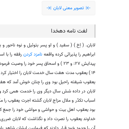
تصویر معنی لابان
لغت نامه دهخدا
لابان. ( اِخ ) ( سفید ) و او پسر بتوئیل و نوه ناحور
ابراهیم را پذیرائی کرده واقعه
نامزد کردن
اسباب تکدّر و ملال مزاج لابان گشته اجرت یعقوب را مک
بود یعقوب اهل بیت و حواشی و مواشی خود را جمع کرده فرار کرد ( پیدایش 13:
خداوند یعقوب را نصرت داد و نگذاشت که لابان ضرری به
آن را حدود خود قرار دادند که فیمابین ایشان شاهد ب