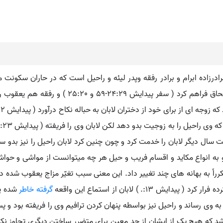
 و برادرزاده ابرام و برادر رفقه وپدر لیئه و راحیل است که در حاران س
رفقه را با اسحاق فراهم کرد ( سفر پیدا
رراً به بهانه های چند تغییر داد. این معنی سبب تغیّر مزاج یعقوب شده د
. ) لابان از استماع این واقعه
گرفته خاطر
شده یع
 وی رساند و راحیل نیز بواسطه پنهان کردن ترافیم وی را فریفته بود و 
اشد که هیچ یک از ایشان از حد معین برای متضرر ساختن دیگری تجاوز ن