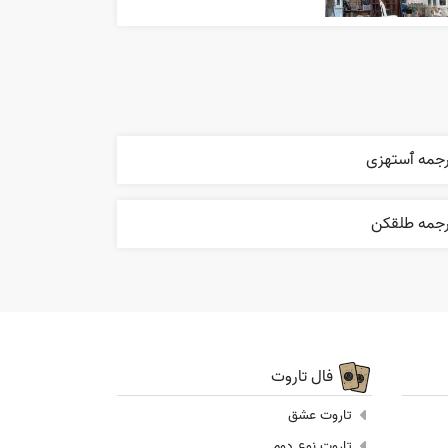
رجمه ٱستهزی
رجمه طلقکن
فال تاروت
تاروت عشق
تاروت نوع دوم