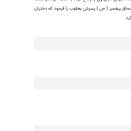
سحاق پیغمبر ( ص ) پسرش یعقوب را فرمود که دختران
رد.