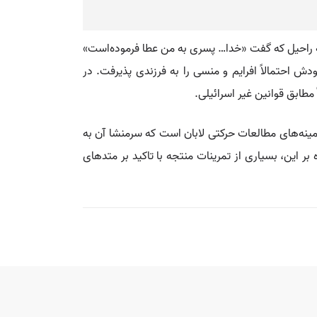
ندی از گفته‌های ساره و راحیل تأیید می‌شود که گفتند «از او بنا شوم» (پیدا ۱۶:۲؛۳۰:۳) و نیز گفته راحیل که گفت «خدا… پسری به من عطا فرموده‌است»
 مورد پذیرش یعقوب به فرزندی لابان موجود نیست (پیدا ۳۱:۳، ۳۰، ۱۸؛ ۳۲:۳)، یعقوب خودش احتمالاً افرایم و منسی را به فرزندی پذیرفت. در
مینه‌های مطالعات حرکتی لابان است که سرمنشا آن به
بر این، بسیاری از تمرینات منتجه با تاکید بر متدهای