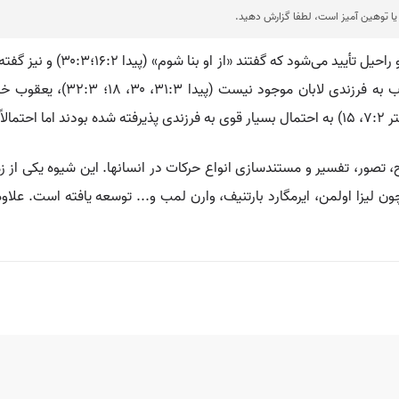
ا توهین آمیز است، لطفا گزارش دهید.
💡 پذیرش پسران متعه‌ها به فرز
(پیدا ۳۰:۶). گرچه هیچ شاهدی در
تصور، تفسیر و مستندسازی انواع حرکات در انسانها. این شیوه یکی از ز
لیزا اولمن، ایرمگارد بارتنیف، وارن لمب و... توسعه یافته است. علاوه 