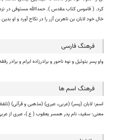
کرد. ( قاموس کتاب مقدس ). حمداﷲ مستوفی در نزهةال
خال خود لابان بن ناهربن آزر را در نکاح آورد و او بدین
فرهنگ فارسی
واو پسر بتوئیل و نوه ناحور و برادرزاده ابرام و برادر رف
فرهنگ اسم ها
اسم: لابان (پسر) (عربی، عبری) (مذهبی و قرآنی) (تلفظ: laban) (فارسی: لابان) (انگلیسی: ban
معنی: سفید، نام پدر همسر یعقوب ( ع )، عبری از عربی