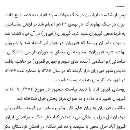
است.
پس از شکست ایرانیان در جنگ جولاء، سپاه اعراب به قصد فتح فلات
ایران در جنگ نهاوند که در بهمن ۶۴۲م انجام شد بر ارتش ساسانیان
به فرماندهی فیروزان غلبه کرد. فیروزان ( فیروز ) در آن نبرد کشته شد
و مردم نام آن روستا که فیروزان در جوار آن کشته شد را فیروزان
نهادند «تپه فیروزان»، محوطه ای متعلق به دوران تاریخی ( اشکانی -
ساسانی ) و اسلامی ( سده های سوم و چهارم قمری ) در حاشیه بافت
قدیمی شهر فیروزان قرار گرفته که در سال ۱۳۸۴ با شماره ثبت ۱۳۰۴۴
در فهرست آثار ملی به ثبت رسیده است.
روستای فیروز آباد با تایید ریاست جمهور در مورخ ۱۳۷۴. ۷. ۱۶ به
فیروزان تغییر نام داده و به عنوان مرکز بخش خزل شناخته شد
ساکنین فیروزان به زبان های لکی و لری سخن می گویند. ساکنین آن
مردمان ایل خزل و سلگی می باشنددر کتاب فر هنگ جغرافیایی ایران،
فیروز آباد خزل دهی با سیصد و ده نفر سکنه در استان کردستان ذکر