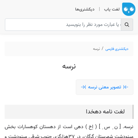
لغت یاب
|
دیکشنری‌ها
دیکشنری فارسی
نرسه
نرسه
تصویر معنی نرسه
لغت نامه دهخدا
نرسه. [ ن ِ س ِ ] ( اِخ ) دهی است از دهستان کوهسارات بخش
مینودشت شهرستان گرگان، در 37هزارگزی جنوب شرقی مینودشت و