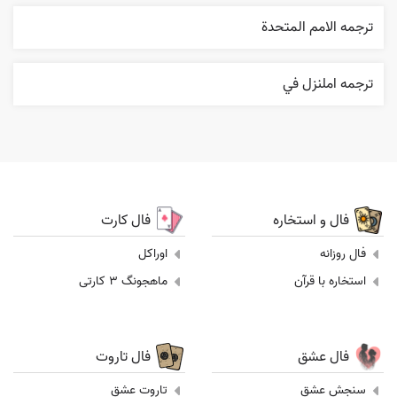
ترجمه الامم المتحدة
ترجمه املنزل في
فال و استخاره
فال کارت
فال روزانه
اوراکل
استخاره با قرآن
ماهجونگ 3 کارتی
فال عشق
فال تاروت
سنجش عشق
تاروت عشق