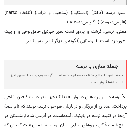
اسم: نرسه (دختر) (اوستایی) (مذهبی و قرآنی) (تلفظ: narse)
(فارسی: نَرسه) (انگلیسی: narse)
معنی: نرسی، فرشته و ایزدی است نظیر جبرئیل حامل وحی و او پیک
اهورامزدا است، ( اوستایی ) گونه ی دیگر نرسی، س نرسی
جمله سازی با نرسه
جملات نمونه از منابع مختلف جمع آوری شده است، اگر صحیح نیست یا توهین آمیز
است، لطفا گزارش دهید.
💡 نرسه در این روزهای دشوار به تدارک جهت در دست گرفتن شاهی
پرداخت. عده‌ای از بزرگان و درباریان هواخواه نرسه بودند که نام همهٔ
آن‌ها در کتیبه نرسه در پایکولی آمده‌است. در آنزمان شاه ارمنستان در
واقع فرماندهٔ کل نیروهای نظامی ایران بود و به همین علت کسانی که