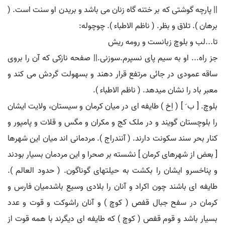
|| پارچه گوشتی که بر ختنه گاه زنان می باشد و بریدن او سنت است. (
برهان ). تلاق و بظر. ( ناظم الاطباء ). چوچوله:
تا...لب و بلوچ زبانست و رومه ریش
جز راه... او به سیم پای نسپرم.سوزنی.|| صفحه نازکی که آن را بروی
ساقه عمودی در جائی مرتفع قرار دهند و بسهولت گردش می کند و
معبر باد را نشان میدهد. ( ناظم الاطباء ).
بلوچ. [ ب َ ] ( اِخ ) طایفه ای در میان کرمان و سیستان، ولایت ایشان
را بلوچستان گویند و در ملک کج و مکران و مگس و قلات و پامپور و
کنار بحر سند سکونت دارند. ( آنندراج ). مردمانی اند میان این شهرها
[ بعض از شهرهای کرمان ] نشسته بر صحرا و این مردمان بسیار بودند
و پناخسرو ایشان را بکشت به حیلتهای گوناگون. ( حدود العالم ).
طایفه ای باشند چون اکراد و آنان را بلادی وسیع باشدمیان فارس و
کرمان در سفح جبال قفص ( کوچ ) و آنان راشوکت و قوت و عدد
بسیار باشد و قوم قفص ( کوچ ) که طایفه ای دیگرند با همه قوت از