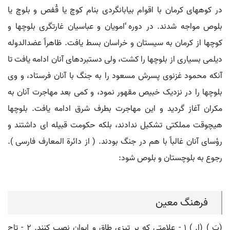
در کوههای کرمان با اقوام بیابانگردی بنام کوچ یا قُفص و بلوچ یا
بلوص مواجه شدند. در دوره ٔامویان و عباسیان غارتگری بلوچها و
کوچها از کرمان به سیستان و خراسان بسط یافت. ظاهراً عضدالدوله
دیلمی بسیاری از بلوچها را کشت، ولی دستبردهای آنان ادامه یافت تا
آنکه محمود غزنوی پسرش مسعود را به جنگ با آنان فرستاد، و وی
بلوچها را در نزدیک خبیص مقهور نمود، و کمی بعد مهاجرت آنان به
مکران آغاز گردید و این مهاجرت بطرف شرق ادامه یافت. بلوچها
هیچوقت مملکتی تشکیل ندادند، بلکه حکومت قبیله ای داشتند و
رؤسای آنان غالباً با هم در جنگ بودند. ( از دائرة المعارف فارسی ).
رجوع به بلوچستان و بلوص شود:
فرهنگ معین
(بَ ) (اِ. ) ۱ - علامتی که بر تیزی طاق و ایوان نصب کنند. ۲ - تاج