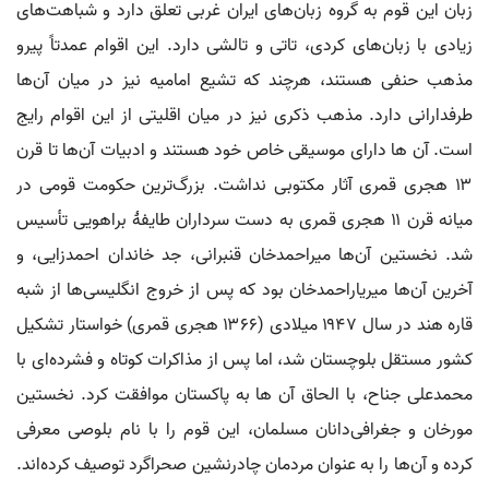
زبان این قوم به گروه زبان‌های ایران غربی تعلق دارد و شباهت‌های
زیادی با زبان‌های کردی، تاتی و تالشی دارد. این اقوام عمدتاً پیرو
مذهب حنفی هستند، هرچند که تشیع امامیه نیز در میان آن‌ها
طرفدارانی دارد. مذهب ذکری نیز در میان اقلیتی از این اقوام رایج
است. آن ها دارای موسیقی خاص خود هستند و ادبیات آن‌ها تا قرن
۱۳ هجری قمری آثار مکتوبی نداشت. بزرگ‌ترین حکومت قومی در
میانه قرن ۱۱ هجری قمری به دست سرداران طایفۀ براهویی تأسیس
شد. نخستین آن‌ها میراحمدخان قنبرانی، جد خاندان احمدزایی، و
آخرین آن‌ها میریاراحمدخان بود که پس از خروج انگلیسی‌ها از شبه
قاره هند در سال ۱۹۴۷ میلادی (۱۳۶۶ هجری قمری) خواستار تشکیل
کشور مستقل بلوچستان شد، اما پس از مذاکرات کوتاه و فشرده‌ای با
محمدعلی جناح، با الحاق آن ها به پاکستان موافقت کرد. نخستین
مورخان و جغرافی‌دانان مسلمان، این قوم را با نام بلوصی معرفی
کرده و آن‌ها را به عنوان مردمان چادرنشین صحراگرد توصیف کرده‌اند.