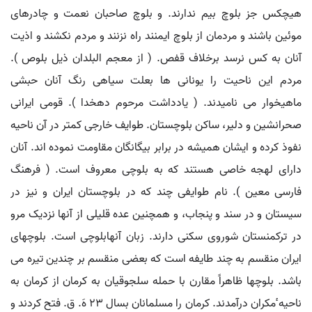
هیچکس جز بلوچ بیم ندارند. و بلوچ صاحبان نعمت و چادرهای
موئین باشند و مردمان از بلوچ ایمنند راه نزنند و مردم نکشند و اذیت
آنان به کس نرسد برخلاف قفص. ( از معجم البلدان ذیل بلوص ).
مردم این ناحیت را یونانی ها بعلت سیاهی رنگ آنان حبشی
ماهیخوار می نامیدند. ( یادداشت مرحوم دهخدا ). قومی ایرانی
صحرانشین و دلیر، ساکن بلوچستان. طوایف خارجی کمتر در آن ناحیه
نفوذ کرده و ایشان همیشه در برابر بیگانگان مقاومت نموده اند. آنان
دارای لهجه خاصی هستند که به بلوچی معروف است. ( فرهنگ
فارسی معین ). نام طوایفی چند که در بلوچستان ایران و نیز در
سیستان و در سند و پنجاب، و همچنین عده قلیلی از آنها نزدیک مرو
در ترکمنستان شوروی سکنی دارند. زبان آنهابلوچی است. بلوچهای
ایران منقسم به چند طایفه است که بعضی منقسم بر چندین تیره می
باشد. بلوچها ظاهراً مقارن با حمله سلجوقیان به کرمان از کرمان به
ناحیه ٔمکران درآمدند. کرمان را مسلمانان بسال 23 هَ. ق. فتح کردند و