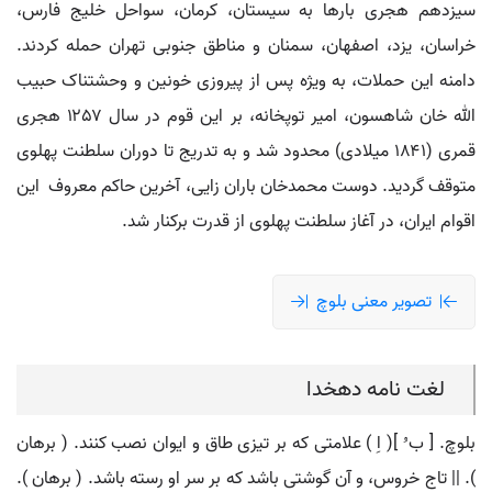
سیزدهم هجری بارها به سیستان، کرمان، سواحل خلیج فارس،
خراسان، یزد، اصفهان، سمنان و مناطق جنوبی تهران حمله کردند.
دامنه این حملات، به ویژه پس از پیروزی خونین و وحشتناک حبیب
الله خان شاهسون، امیر توپخانه، بر این قوم در سال ۱۲۵۷ هجری
قمری (۱۸۴۱ میلادی) محدود شد و به تدریج تا دوران سلطنت پهلوی
متوقف گردید. دوست محمدخان باران زایی، آخرین حاکم معروف این
اقوام ایران، در آغاز سلطنت پهلوی از قدرت برکنار شد.
تصویر معنی بلوچ
لغت نامه دهخدا
بلوچ. [ ب ُ ]( اِ ) علامتی که بر تیزی طاق و ایوان نصب کنند. ( برهان
). || تاج خروس، و آن گوشتی باشد که بر سر او رسته باشد. ( برهان ).