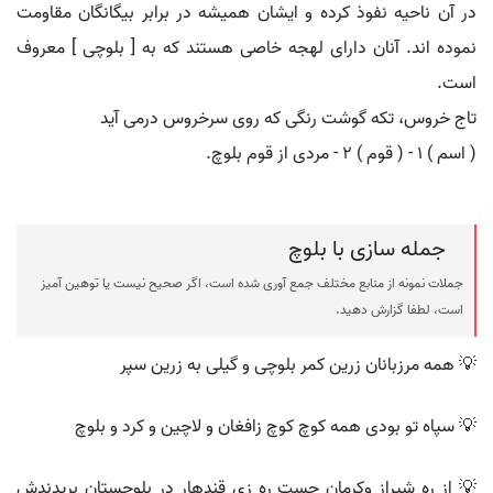
در آن ناحیه نفوذ کرده و ایشان همیشه در برابر بیگانگان مقاومت
نموده اند. آنان دارای لهجه خاصی هستند که به [ بلوچی ] معروف
است.
تاج خروس، تکه گوشت رنگی که روی سرخروس درمی آید
( اسم ) ۱ - ( قوم ) ۲ - مردی از قوم بلوچ.
جمله سازی با بلوچ
جملات نمونه از منابع مختلف جمع آوری شده است، اگر صحیح نیست یا توهین آمیز
است، لطفا گزارش دهید.
💡 همه مرزبانان زرین کمر بلوچی و گیلی به زرین سپر
💡 سپاه تو بودی همه کوچ کوچ زافغان و لاچین و کرد و بلوچ
💡 از ره شیراز وکرمان جست ره زی قندهار در بلوچستان بریدندش