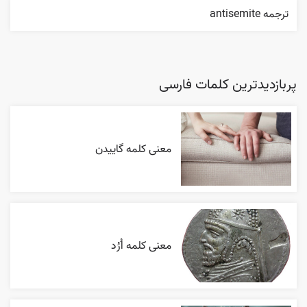
ترجمه antisemite
پربازدیدترین کلمات فارسی
معنی کلمه گاییدن
معنی کلمه اُرُد