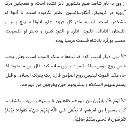
از وی به نام شاهد هیچ منشوری ذکر نشده است، و همچنین مرگ
آزبوره در کرونیکل آنگلوساکسون اعلام نگردیده است. تا آنجا که
مشخص است، آزبوره مادر کل فرزند های اتلولف، پنج پسر او
اتلستان، اتلبالد، اتلبرت، اتلرد و آلفرد کبیر، و دختر او اتلسویت،
همسر بورگرد پادشاه قسمت مرسیا بوده.
💡 قول دیگر آنست که: اضافت‌ها با ملک الموت است، یعنی بوقت
قبض روح مؤمن، ملک الموت بر وی سلام کند. قال ابن مسعود: اذا
جاء ملک الموت لیقبض روح المؤمن قال: ربک یقرئک السلام. و قیل:
یسلم علیهم الملائکة و یبشّرونهم حین یخرجون من قبورهم.
💡 یَوْمَ هُمْ بارِزُونَ من قبورهم ظاهرون لا یسترهم شی‌ء و یکشف ما
کان مستورا من امرهم، لا یَخْفی‌ عَلَی اللَّهِ مِنْهُمْ شَیْ‌ءٌ، کقوله: یَوْمَئِذٍ
تُعْرَضُونَ لا تَخْفی‌ مِنْکُمْ خافِیَةٌ.