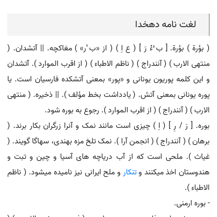
لغت نامه دهخدا
( بؤرة ) بؤرة. [ ب ُءْ رَ ] ( ع اِ ) ( از «ب ٔر» ) مغاکچه. || آتشدان. (
منتهی الارب ) ( آنندراج ) ( ناظم الاطباء ) ( از اقرب الموارد ). آتشدان
و این کلمه پوریون یونانی و «پور» بمعنی آتشکده فارسیان است. یا
پوره یونانی بمعنی آتش. ( یادداشت بخط مؤلف ). || ذخیره. ( منتهی
الارب ) ( آنندراج ) ( از اقرب الموارد ). رجوع به بوره شود.
بوره. [ رَ / رِ ] ( اِ ) چیزی است مانند نمک و آنرا زرگران بکار برند. (
برهان ) ( آنندراج ) ( انجمن آرا ). نمک تلخ مزه بهندی، سهاگا گویند. (
غیاث ). ملحی است که از آب دریاچه های آسیا و چین و تبت و
هندوستان اخذ میکنند و
تنکار
و ملح ایرانی نیز نامیده میشود. ( ناظم
الاطباء ).
- بوره ارمنی.