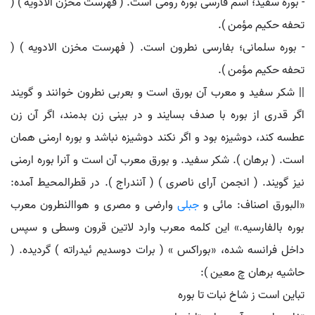
- بوره سفید؛ اسم فارسی بوره رومی است. ( فهرست مخزن الادویه ) (
تحفه حکیم مؤمن ).
- بوره سلمانی؛ بفارسی نطرون است. ( فهرست مخزن الادویه ) (
تحفه حکیم مؤمن ).
|| شکر سفید و معرب آن بورق است و بعربی نطرون خوانند و گویند
اگر قدری از بوره با صدف بسایند و در بینی زن بدمند، اگر آن زن
عطسه کند، دوشیزه بود و اگر نکند دوشیزه نباشد و بوره ارمنی همان
است. ( برهان ). شکر سفید. و بورق معرب آن است و آنرا بوره ارمنی
نیز گویند. ( انجمن آرای ناصری ) ( آنندراج ). در قطرالمحیط آمده:
«البورق اصناف: مائی و
جبلی
وارضی و مصری و هواالنطرون معرب
بوره بالفارسیه.» این کلمه معرب وارد لاتین قرون وسطی و سپس
داخل فرانسه شده، «بوراکس » ( برات دوسدیم ئیدراته ) گردیده. (
حاشیه برهان چ معین ):
تباین است ز شاخ نبات تا بوره