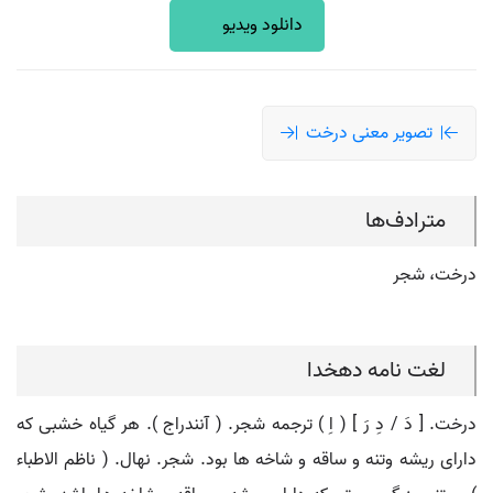
دانلود ویدیو
تصویر معنی درخت
مترادف‌ها
درخت، شجر
لغت نامه دهخدا
درخت. [ دَ / دِ رَ ] ( اِ ) ترجمه شجر. ( آنندراج ). هر گیاه خشبی که
دارای ریشه وتنه و ساقه و شاخه ها بود. شجر. نهال. ( ناظم الاطباء