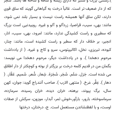
).رستنی بزرگ و ستبر که دارای ریشه و ساقه و شاخه ها باشد. شجر
که از دار ضعیف تر است. غالباً درخت به گیاهانی گویند که ساق قوی
دارند، لکن ساق آنها همیشه راست نیست و بسیار بلند نمی شود،
مانند: بهی، سیب، قراصیا، زردآلو و آلو و غیره. روییدنیی است بزرگ
که سطبری و راست کشیدگی ندارد، مانند: امرود، بهی، سیب، انار،
انجیر، بر خلاف دار که سطبر و راست کشیده است، مانند: چنار،
کبوده، تبریزی، نخل، اکالیپتوس، سرو و کاج و غیره. ( از یادداشت
مرحوم دهخدا ). و در یادداشت دیگر، مرحوم دهخدا می نویسد:
بگمان من در قدیم کلمه درخت بر بزرگتر از بوته و کوچکتر از دار اطلاق
می شده است. جَرَل. سَلَم. شَجَر. شَجَرَة. شِعار. شُعر. شَمیم. عَقّار. (
دهار ). عِقَّر. مَرخ. ( منتهی الارب ). صاحب آنندراج گوید: جوان، کهن
سال، برگ پیوند، برهنه، خزان دیده، خزان رسیده، سرمازده،
سرماسوخته، بارور، بارآور،خوش ثمر، آبدار، موزون، سرکش از صفات
اوست، و با لفظنشاندن مستعمل است. ج، درختان، درختها