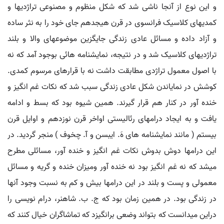
و این نوع از آنجا ناشی شد که شکل منظوم و مصنوعی تراژدیها و
کمدیهای کلاسیک فرانسوی در قرن هیجدهم جای خود را به نثر ساده
و آزاد داده و مسائل عادی زندگی جایگزین موضوعهای والا و بلند
تراژدیهای کلاسیک شد و در نتیجه، نمایشنامه هائی بوجود آمد که نه
با اصول معمول تراژدی مطابقت داشت نه با قرارهای مرسوم کمدی.
کوشش در نمایاندن شکل عادی زندگی سبب شد که نکات غم انگیز و
خنده آور در کنار هم قرار گیرند. همین شیوه بود که بسط و ادامه
یافت و به ایجاد درامهای رئالیستی اواخر قرن نوزدهم و اوایل قرن
بیستم ( مانند نمایشنامه های هَ. ایبسن و آ. چخوف ) منجر گردید. در
این درامها دوش بدوش نکات غم انگیز و خنده آور، مسائلی مطرح
میشد که نه غم انگیز بود نه خنده آور ومیزان خنده و گریه و مسائل
معمولی و پست و بلند در این درامها بیش و کم به نسبت وجود آنها
در زندگی بود. در همین زمان بود که ج. ب. شاهنر، درام نویسی را
دراین میدانست که بتواند وضعی برانگیزد که تماشاگران خیال کنند که