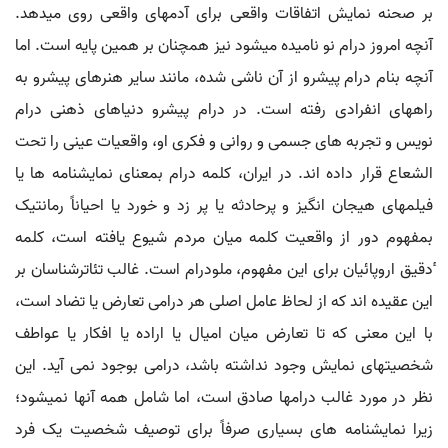
بر صحنه نمایش اتفاقات واقعی برای آدمهای واقعی روی میدهد.
آنچه امروز درام نو نامیده میشود نیز همچنان بر همین پایه است. اما
آنچه بنام درام پیشرو از آن ناشی شده، مانند سایر هنرهای پیشرو به
راههای انفرادی رفته است. در درام پیشرو دنیاهای ذهنی درام
نویس و تجربه های جسمی و روانی و فکری او، واقعیات عینی را تحت
الشعاع قرار داده اند. در ایران، کلمه درام بمعنای نمایشنامه ها یا
فیلمهای هیجان انگیز و پرحادثه یا پر زد و خورد یا احیاناً رمانتیک
بمفهوم دور از واقعیت کلمه میان مردم شیوع یافته است، کلمه
ٔدقیق اروپائیان برای این مفهوم، ملودرام است. غالب تئاترشناسان بر
این عقیده اند که از لحاظ عامل اصلی هر درامی تعارض یا تضاد است،
با این معنی که تا تعارض میان امیال یا اراده یا افکار یا عواطف
شخصیتهای نمایش وجود نداشته باشد، درامی بوجود نمی آید. این
نظر در مورد غالب درامها صادق است، اما شامل همه آنها نمیشود؛
زیرا نمایشنامه های بسیاری صرفاً برای توصیف شخصیت یک فرد