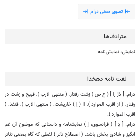
تصویر معنی درام
مترادف‌ها
نمایش، نمایش‌نامه
لغت نامه دهخدا
درام. [ دَرْ را ] ( ع ص ) زشت رفتار. ( منتهی الارب ). قبیح و زشت در
رفتار. ( از اقرب الموارد ). || ( اِ ) خارپشت. ( منتهی الارب ). قنفذ. (
اقرب الموارد ).
درام. [ دِ ] ( فرانسوی، اِ ) نمایشنامه و داستانی که موضوع آن غم
انگیز و شادی بخش باشد. ( اصطلاح تآتر ) لفظی که گاه بمعنی تئاتر