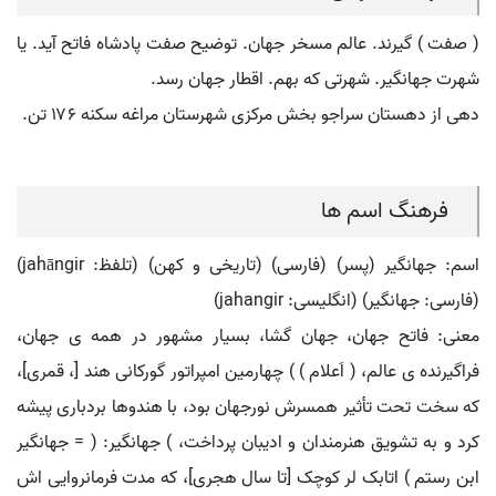
( صفت ) گیرند. عالم مسخر جهان. توضیح صفت پادشاه فاتح آید. یا
شهرت جهانگیر. شهرتی که بهم. اقطار جهان رسد.
دهی از دهستان سراجو بخش مرکزی شهرستان مراغه سکنه ۱۷۶ تن.
فرهنگ اسم ها
اسم: جهانگیر (پسر) (فارسی) (تاریخی و کهن) (تلفظ: jahāngir)
(فارسی: جهانگير) (انگلیسی: jahangir)
معنی: فاتح جهان، جهان گشا، بسیار مشهور در همه ی جهان،
فراگیرنده ی عالم، ( اَعلام ) ) چهارمین امپراتور گورکانی هند [، قمری]،
که سخت تحت تأثیر همسرش نورجهان بود، با هندوها بردباری پیشه
کرد و به تشویق هنرمندان و ادیبان پرداخت، ) جهانگیر: ( = جهانگیر
ابن رستم ) اتابک لر کوچک [تا سال هجری]، که مدت فرمانروایی اش