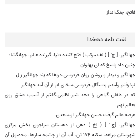
فاتح، چنگ‌انداز
لغت نامه دهخدا
جهانگیر. [ ج َ ] ( نف مرکب ) فتح کننده دنیا. گیرنده عالم. جهانگشا:
چنین داد پاسخ که ای پهلوان
جهانگیر و بیدار و روشن روان.فردوسی.دریغا که پند جهانگیر زال
نپذرفتم وآمدم بدسگال.فردوسی.سخای ابر از آن آمد جهانگیر
که در طفلی گیاهی را دهد شیر.نظامی.گفتم از آسیب عشق روی
بعالم نهم
عرصه عالم گرفت حسن جهانگیر او.سعدی.
جهانگیر. [ج َ ] ( اِخ ) دهی از دهستان سراجوی بخش مرکزی
شهرستان مراغه. سکنه 176 تن. آب آن از چشمه سارها. محصول آن